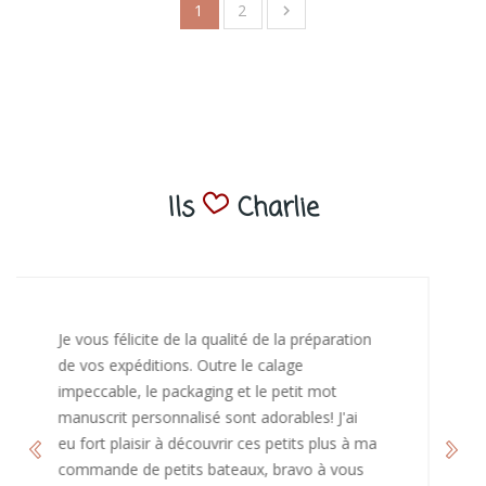
1
2

Ils
Charlie
J’ai adoré ouvrir ce paquet votre message est
bienveillant et fait plaisir. Je ne manquerai pas
de recommandé chez vous. Bonne
continuation et merci à vous.
Caroline