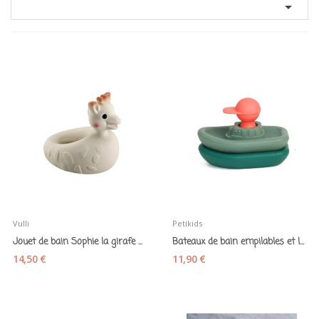

Vulli
Petikids
Jouet de bain Sophie la girafe en caoutchouc...
Bateaux de bain empilables et leur capitaine en...
14,50 €
11,90 €