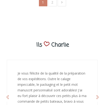
1
2

Ils
Charlie
J’ai adoré ouvrir ce paquet votre message est
bienveillant et fait plaisir. Je ne manquerai pas
de recommandé chez vous. Bonne
continuation et merci à vous.
Caroline