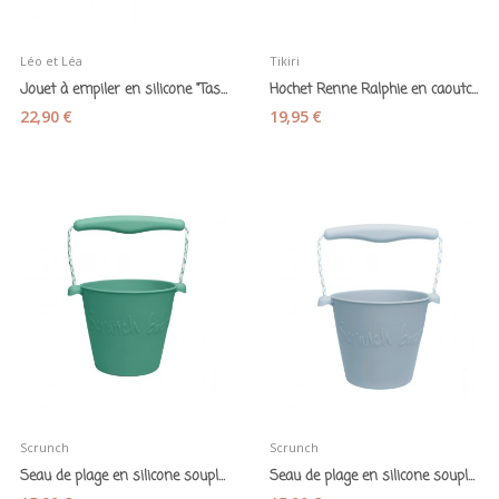
Léo et Léa
Tikiri
Jouet à empiler en silicone "Tasses tons...
Hochet Renne Ralphie en caoutchouc naturel -...
22,90 €
19,95 €
Scrunch
Scrunch
Seau de plage en silicone souple "Scrunch menthe"
Seau de plage en silicone souple "Scrunch bleu"