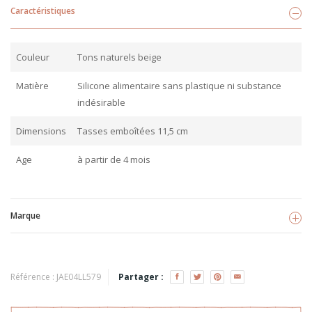
Caractéristiques
Couleur
Tons naturels beige
Matière
Silicone alimentaire sans plastique ni substance
indésirable
Dimensions
Tasses emboîtées 11,5 cm
Age
à partir de 4 mois
Marque
Léo et Léa
Voir les produits
Référence :
JAE04LL579
Partager :