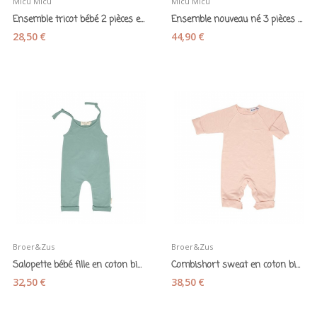
Micu Micu
Micu Micu
Ensemble tricot bébé 2 pièces en coton bio vert...
Ensemble nouveau né 3 pièces en coton bio + sac...
28,50 €
44,90 €
Broer&Zus
Broer&Zus
Salopette bébé fille en coton bio vert cactus
Combishort sweat en coton bio rose clair
32,50 €
38,50 €