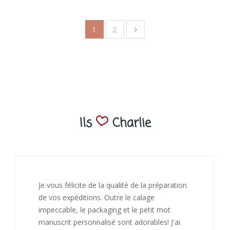
1
2

Ils
Charlie
J’ai adoré ouvrir ce paquet votre message est
bienveillant et fait plaisir. Je ne manquerai pas
de recommandé chez vous. Bonne
continuation et merci à vous.