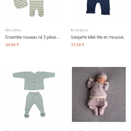
Micu Micu
Broer&Zus
Ensemble nouveau né 3 pièces en coton bio + sac...
Salopette bébé fille en mousseline de coton bio...
44,90 €
37,50 €