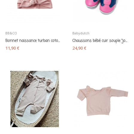
BB&CO
Babydutch
Bonnet naissance turban coton rose thé - BB&CO
Chaussons bébé cuir souple "jogger" bleu rose -...
11,90 €
24,90 €