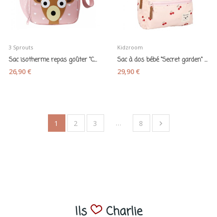
3 Sprouts
Kidzroom
Sac isotherme repas goûter "Cerf" rose
Sac à dos bébé "Secret garden" cerises - Kidzroom
26,90 €
29,90 €
…
1
2
3
8

Ils
Charlie