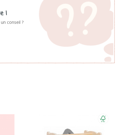
e !
un conseil ?