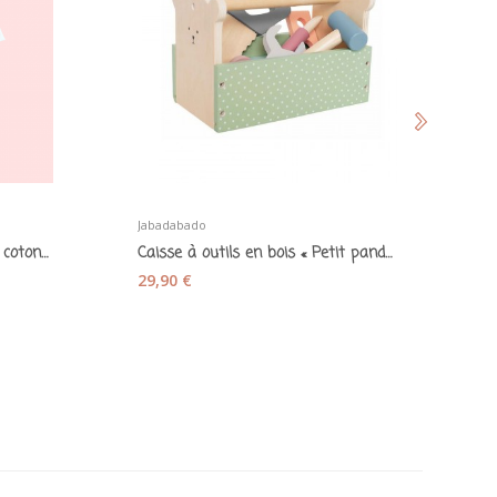
Jabadabado
Li
Combinaison et son bandeau coton flamant rose
Caisse à outils en bois « Petit panda »
29,90 €
1