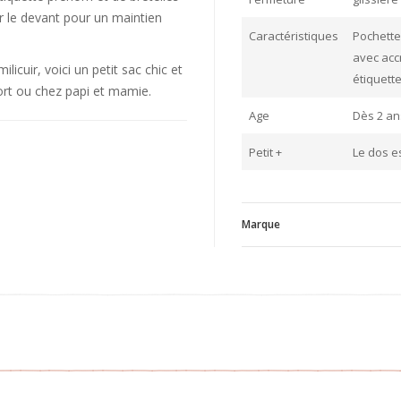
r le devant pour un maintien
Caractéristiques
Pochette
avec acc
licuir, voici un petit sac chic et
étiquette
port ou chez papi et mamie.
Age
Dès 2 an
Petit +
Le dos e
Marque
V