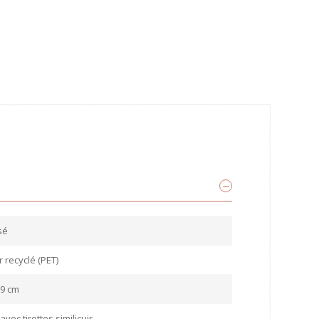
sé
 recyclé (PET)
 9 cm
 avec tirettes similicuir