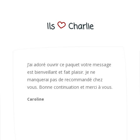
Ils
Charlie
Bonjour Nadia Bien reçu le colis auj,
magnifique colis. L'emballage est
magnifique. Très contente des animaux.
Je recommanderai sans hésiter 😍
Camille