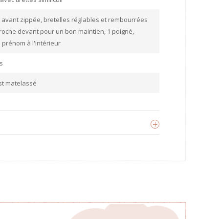
 avant zippée, bretelles réglables et rembourrées
roche devant pour un bon maintien, 1 poigné,
 prénom à l'intérieur
s
st matelassé
Kidzroom
oir les produits