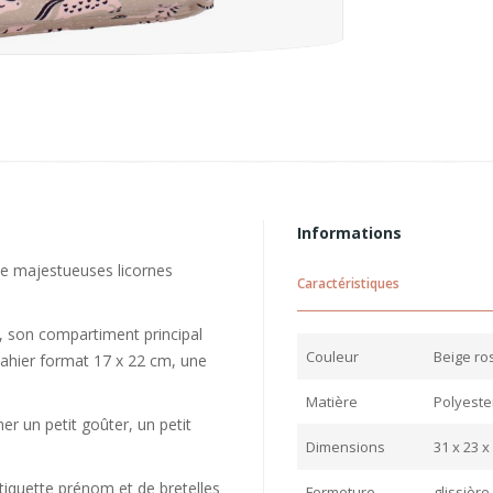
Informations
 de majestueuses licornes
Caractéristiques
s, son compartiment principal
Couleur
Beige ro
 cahier format 17 x 22 cm, une
Matière
Polyester
r un petit goûter, un petit
Dimensions
31 x 23 x
tiquette prénom et de bretelles
Fermeture
glissière