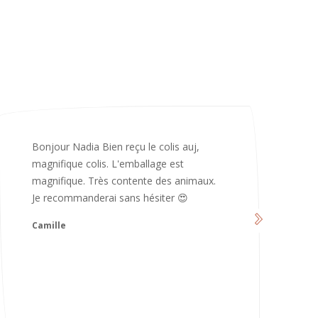
Merci infiniment, c’est magnifique 😍
d’avoir pris le temps de me répondre.
Nous sommes vraiment contents et
avons hâte de les utiliser 😄 bonne soirée
et continuez comme ça ne changez rien
😍
Karoline