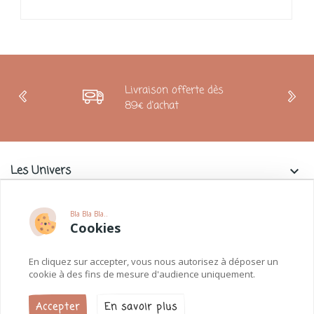
Livraison offerte dès
89€ d'achat
Les Univers
keyboard_arrow_down
Charlie & La Petite Souris
keyboard_arrow_down
Bla Bla Bla..
Cookies
Informations
keyboard_arrow_down
En cliquez sur accepter, vous nous autorisez à déposer un
Paiements
keyboard_arrow_down
cookie à des fins de mesure d'audience uniquement.
Accepter
En savoir plus