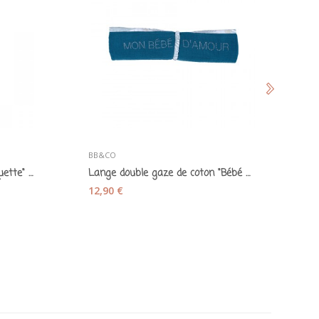
3 
BB&CO
Go
Bavoir serviette "Homard coquette" rose -...
Lange double gaze de coton "Bébé d'amour" vert...
1
12,90 €