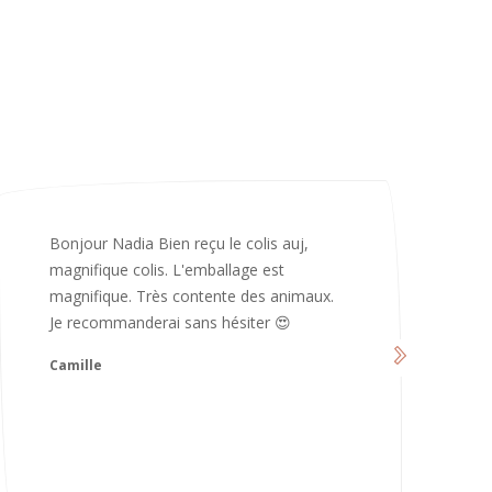
Merci infiniment, c’est magnifique 😍
d’avoir pris le temps de me répondre.
Nous sommes vraiment contents et
avons hâte de les utiliser 😄 bonne soirée
et continuez comme ça ne changez rien
😍
Karoline