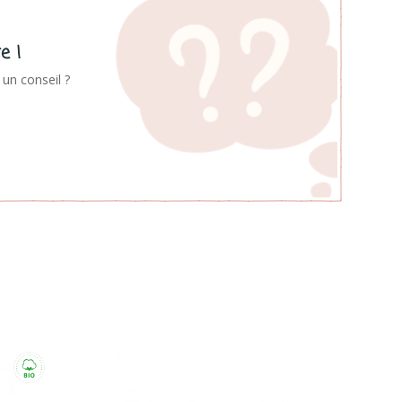
e !
un conseil ?