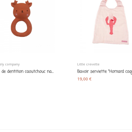
ovely company
Little crevette
Anneau de dentition caoutchouc naturel marron...
€
19,00 €