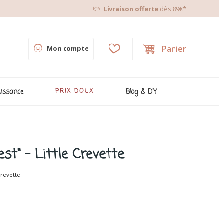
Livraison offerte
dès 89€*
Panier
Mon compte
issance
PRIX DOUX
Blog & DIY
t" - Little Crevette
Crevette