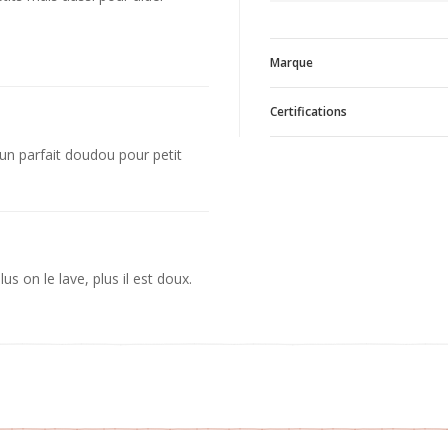
Marque
Certifications
L
V
 un parfait doudou pour petit
TISSU BIO
s on le lave, plus il est doux.