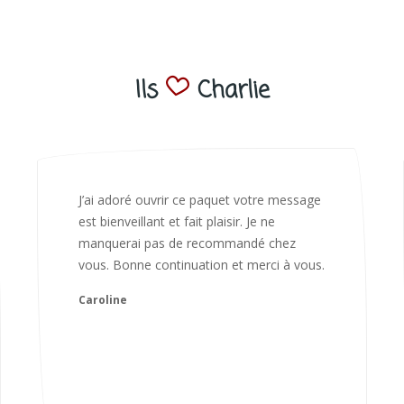
Ils
Charlie
Bonjour Nadia Bien reçu le colis auj,
magnifique colis. L'emballage est
magnifique. Très contente des animaux.
Je recommanderai sans hésiter 😍
Camille