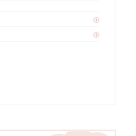
ittle crevette
oir les produits