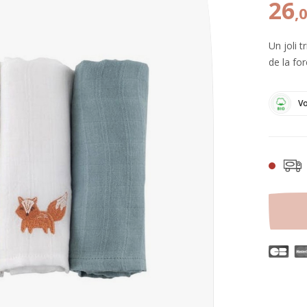
26
,
Un joli 
de la fo
Vo