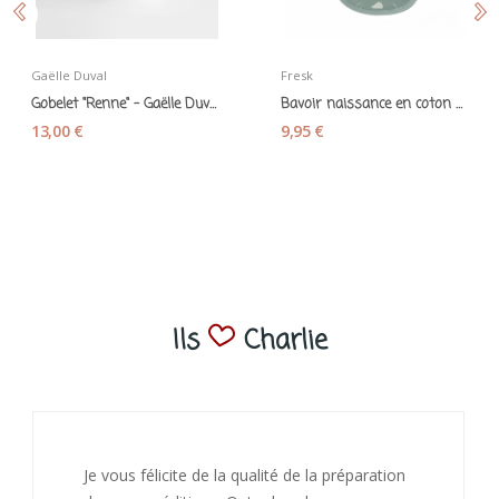
Gaëlle Duval
Fresk
Gobelet "Renne" - Gaëlle Duval
Bavoir naissance en coton bio "Hérissons" - Fresk
13,00 €
9,95 €
Ils
Charlie
J’ai adoré ouvrir ce paquet votre message est