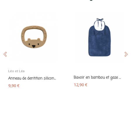
Léo et Léa
Bavoir en bambou et gaze de coton bleu indigo -...
Anneau de dentition silicone "grand ours" ice...
12,90 €
9,90 €