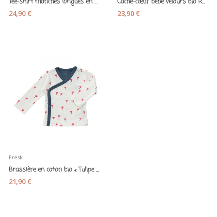
Tee-shirt manches longues en coton bio «...
Cache-cœur bébé velours bio Rose - Fresk
24,90 €
23,90 €
Fresk
Brassière en coton bio « Tulipe rouge » Fresk
21,90 €