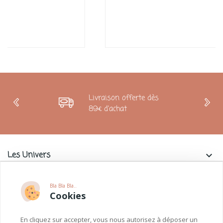
Livraison offerte dès
89€ d'achat
Les Univers
keyboard_arrow_down
Charlie & La Petite Souris
keyboard_arrow_down
Bla Bla Bla..
Cookies
Informations
keyboard_arrow_down
En cliquez sur accepter, vous nous autorisez à déposer un