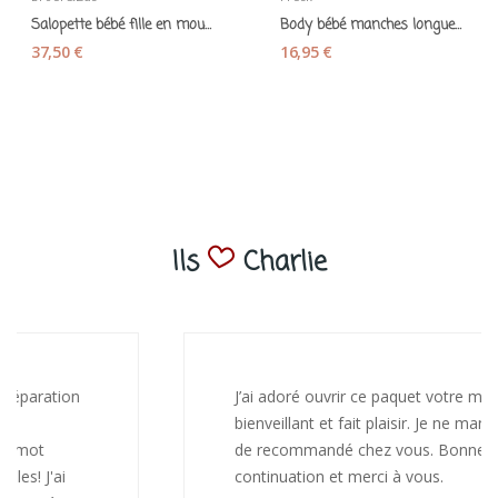
Salopette bébé fille en mousseline de coton bio...
Body bébé manches longues "Girafe" coton bio...
37,50 €
16,95 €
Ils
Charlie
J’ai adoré ouvrir ce paquet votre message est
bienveillant et fait plaisir. Je ne manquerai pas
de recommandé chez vous. Bonne
continuation et merci à vous.