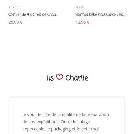
Kokoon
Fresk
Coffret de 4 paires de Chaussettes bébé...
Bonnet bébé naissance velours de coton bio gris...
25,00 €
12,95 €
Ils
Charlie
 préparation
J’ai adoré ouvrir ce paquet votre me
ge
bienveillant et fait plaisir. Je ne man
tit mot
de recommandé chez vous. Bonne