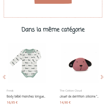
Dans la même catégorie
Fresk
The Cotton Cloud
Body bébé manches longues "Teckel" coton bio...
Jouet de dentition silicone "Milo le chien"...
16,95 €
14,90 €