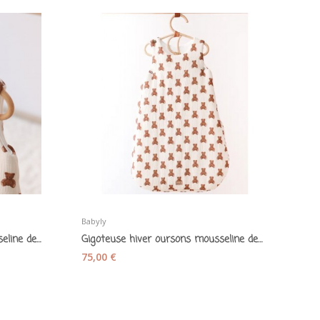
Babyly
Gigoteuse hiver oursons mousseline de coton...
Gigoteuse hiver oursons mousseline de coton 0/6...
75,00 €