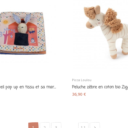
Picca Loulou
Livre d'éveil pop up en tissu et sa marionnette...
36,90 €
…
1
2
3
11
