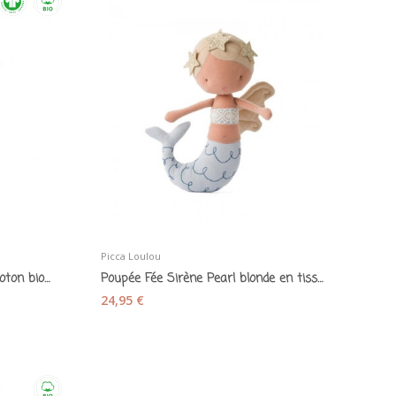
Picca Loulou
Peluche musicale petit Lama coton bio - Kikadu
Poupée Fée Sirène Pearl blonde en tissu - Picca...
24,95 €