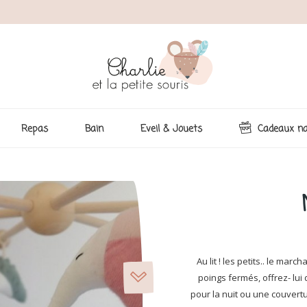
Repas
Bain
Eveil & Jouets
Cadeaux na
Au lit ! les petits.. le ma
poings fermés, offrez- lui
pour la nuit ou une couvert