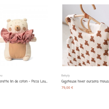
ou
Babyly
Ours collerette lin de coton - Picca Loulou
79,00 €