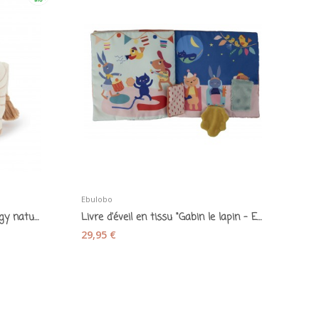
Ebulobo
Peluche zèbre en coton bio Ziggy naturel -...
Livre d'éveil en tissu "Gabin le lapin - Ebulobo
29,95 €