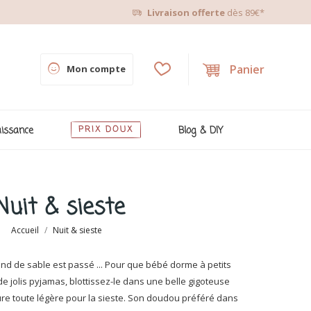
Livraison offerte
dès 89€*
Panier
Mon compte
issance
PRIX DOUX
Blog & DIY
Nuit & sieste
Accueil
Nuit & sieste
rchand de sable est passé ... Pour que bébé dorme à petits
 de jolis pyjamas, blottissez-le dans une belle gigoteuse
ure toute légère pour la sieste. Son doudou préféré dans