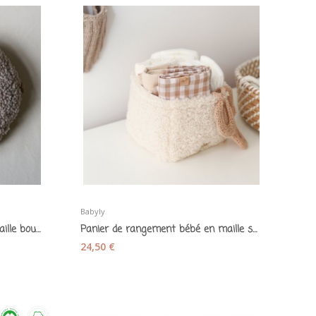
Babyly
Décoration lune Teddy moon maille bouclette...
Panier de rangement bébé en maille sherpa...
24,50 €