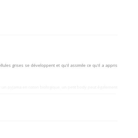
ules grises se développent et qu'il assimile ce qu'il a appris
sez un pyjama en coton biologique, un petit body peut également
s une gigoteuse à manches longues et doublée. Nous précisons
très belles qualités; petit conseil: pour la nuit, préférez une