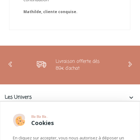
Livraison offerte dès
89€ d'achat
Les Univers
keyboard_arrow_down
Charlie & La Petite Souris
keyboard_arrow_down
Bla Bla Bla..
Cookies
Informations
keyboard_arrow_down
En cliquez sur accepter, vous nous autorisez à déposer un