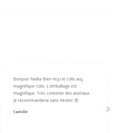
Merci infiniment, c’est magnifique 😍
d’avoir pris le temps de me répondre.
Nous sommes vraiment contents et
avons hâte de les utiliser 😄 bonne soirée
et continuez comme ça ne changez rien
😍
Karoline