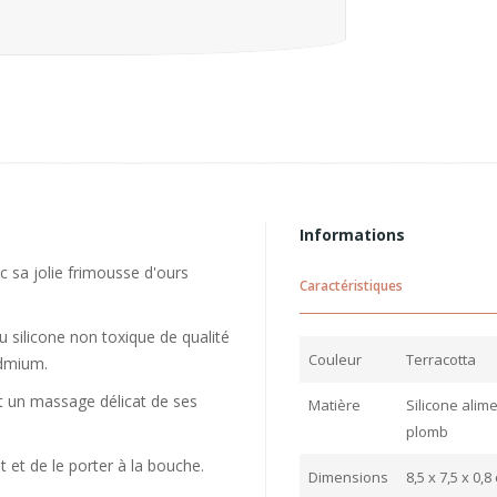
Informations
c sa jolie frimousse d'ours
Caractéristiques
u silicone non toxique de qualité
Couleur
Terracotta
admium.
nt un massage délicat de ses
Matière
Silicone alim
plomb
 et de le porter à la bouche.
Dimensions
8,5 x 7,5 x 0,8