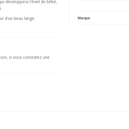
ui développera l'éveil de bébé,
é.
r d'un beau lange.
Marque
L
V
ation, si vous constatez une