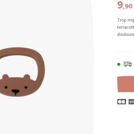
9
,90
Trop mig
terracot
douloure