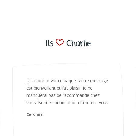
Ils
Charlie
Bonjour Nadia Bien reçu le colis auj,
magnifique colis. L'emballage est
magnifique. Très contente des animaux.
Je recommanderai sans hésiter 😍
Camille