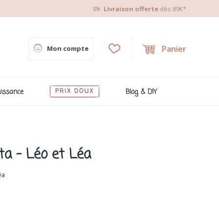
Livraison offerte
dès 89€*
Panier
Mon compte
issance
PRIX DOUX
Blog & DIY
ta - Léo et Léa
éa