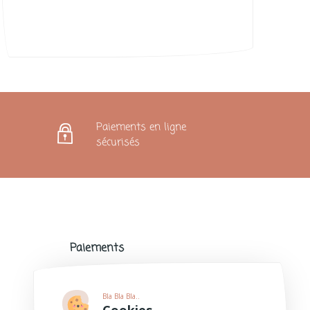
Paiements en ligne
sécurisés
Paiements
Paiements sécurisés avec de nombreux
modes de paiement populaires.
Bla Bla Bla..
Plus d'informations