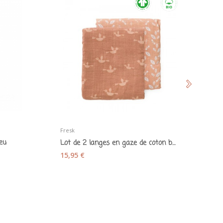
Fresk
Th
eu
Lot de 2 langes en gaze de coton bio "Oiseaux"...
15,95 €
17