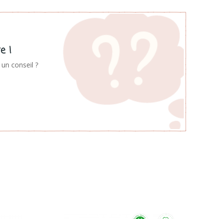
e !
un conseil ?