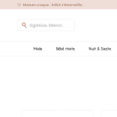
Maman craque.. bébé s'émerveille..
Mode
Bébé mixte
Nuit & Sieste