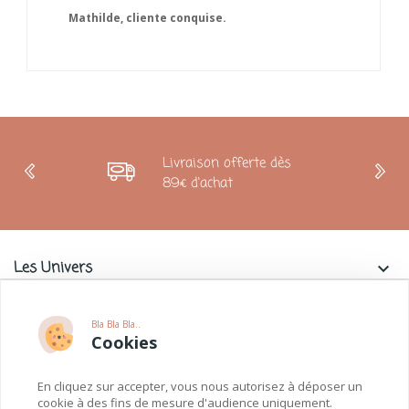
Mathilde, cliente conquise.
Livraison offerte dès
89€ d'achat
Les Univers
keyboard_arrow_down
Charlie & La Petite Souris
keyboard_arrow_down
Bla Bla Bla..
Cookies
Informations
keyboard_arrow_down
En cliquez sur accepter, vous nous autorisez à déposer un
Paiements
keyboard_arrow_down
cookie à des fins de mesure d'audience uniquement.