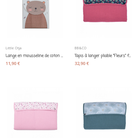
Little Otja
BB&CO
Lange en mousseline de coton beige marron -...
Tapis à langer pliable "Fleurs" framboise - BB&Co
11,90 €
32,90 €