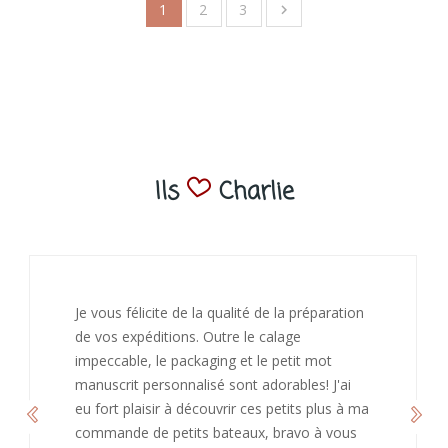
1
2
3

Ils
Charlie
J’ai adoré ouvrir ce paquet votre message est
bienveillant et fait plaisir. Je ne manquerai pas
de recommandé chez vous. Bonne
continuation et merci à vous.
Caroline