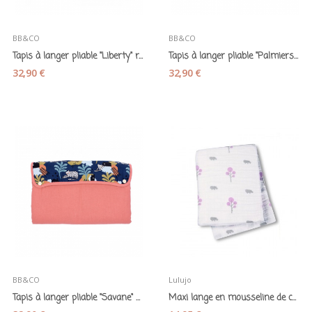
BB&CO
BB&CO
Tapis à langer pliable "Liberty" rose - BB&Co
Tapis à langer pliable "Palmiers" vert - BB&Co
32,90 €
32,90 €
BB&CO
Lulujo
Tapis à langer pliable "Savane" marsala - BB&Co
Maxi lange en mousseline de coton "Hippos" -...