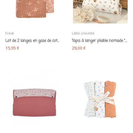
Fresk
Little crevette
Lot de 2 langes en gaze de coton bio "Oiseaux"...
Tapis à langer pliable nomade " Ecureuils et...
15,95 €
29,00 €