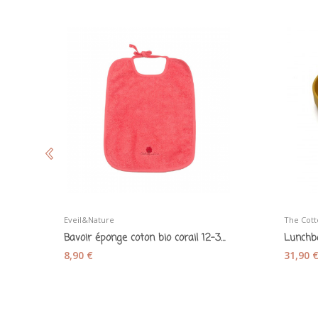
Eveil&Nature
The Cott
Bavoir éponge coton bio corail 12-36 mois -...
8,90 €
31,90 