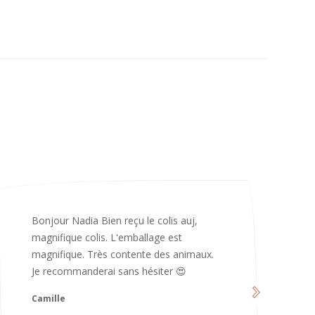
Merci infiniment, c’est magnifique 😍
d’avoir pris le temps de me répondre.
Nous sommes vraiment contents et
avons hâte de les utiliser 😄 bonne soirée
et continuez comme ça ne changez rien
😍