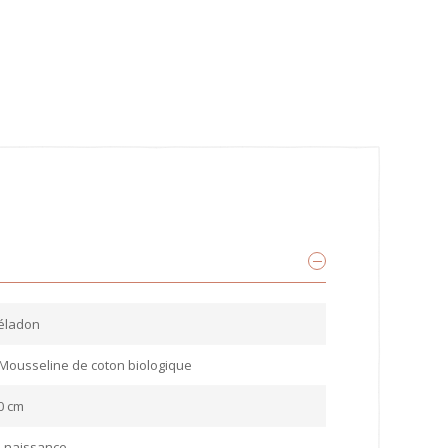
céladon
Mousseline de coton biologique
0 cm
a naissance