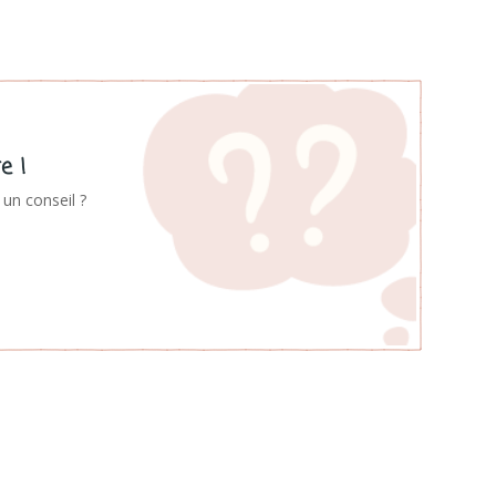
e !
un conseil ?