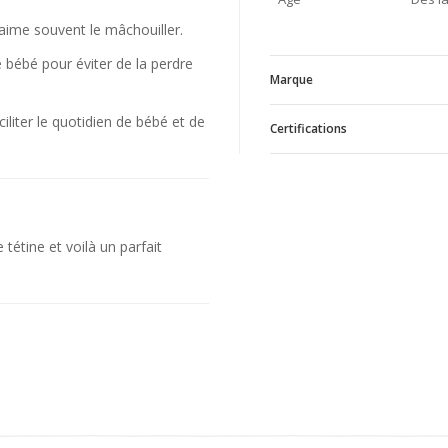
aime souvent le mâchouiller.
 bébé pour éviter de la perdre
Marque
ciliter le quotidien de bébé et de
Certifications
L
V
TISSU BIO
tétine et voilà un parfait