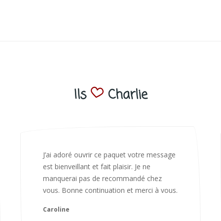
Ils
Charlie
Bonjour Nadia Bien reçu le colis auj,
magnifique colis. L'emballage est
magnifique. Très contente des animaux.
Je recommanderai sans hésiter 😍
Camille