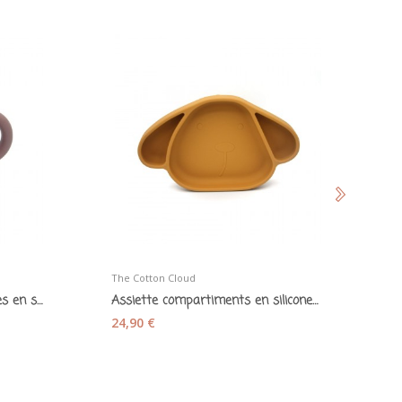
The Cotton Cloud
Je
Tasse d'apprentissage à anses en silicone mauve
Assiette compartiments en silicone avec...
24,90 €
1