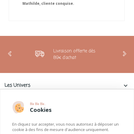
Mathilde, cliente conquise.
Livraison offerte dès
89€ d'achat
Les Univers
keyboard_arrow_down
Charlie & La Petite Souris
keyboard_arrow_down
Bla Bla Bla..
Cookies
Informations
keyboard_arrow_down
En cliquez sur accepter, vous nous autorisez à déposer un
Paiements
keyboard_arrow_down
cookie à des fins de mesure d'audience uniquement.