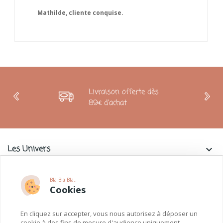
Livraison offerte dès
89€ d'achat
Les Univers
keyboard_arrow_down
Charlie & La Petite Souris
keyboard_arrow_down
Bla Bla Bla..
Cookies
Informations
keyboard_arrow_down
En cliquez sur accepter, vous nous autorisez à déposer un
Paiements
cookie à des fins de mesure d'audience uniquement.