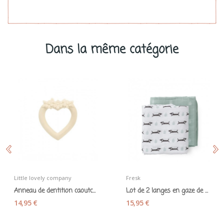
Dans la même catégorie
Little lovely company
Fresk
Anneau de dentition caoutchouc naturel écru...
Lot de 2 langes en gaze de coton bio "Téckels"...
14,95 €
15,95 €