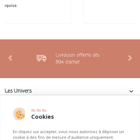
Livraison offerte dès
89€ d'achat
Les Univers
keyboard_arrow_down
Charlie & La Petite Souris
keyboard_arrow_down
Bla Bla Bla..
Cookies
Informations
keyboard_arrow_down
En cliquez sur accepter, vous nous autorisez à déposer un
Paiements
keyboard_arrow_down
cookie à des fins de mesure d'audience uniquement.