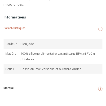
micro-ondes.
Informations
Caractéristiques
Couleur
Bleu jade
Matière
100% silicone alimentaire garanti sans BPA, ni PVC ni
phtalates
Petit +
Passe au lave-vaisselle et au micro-ondes
Marque
The Cotton Cloud