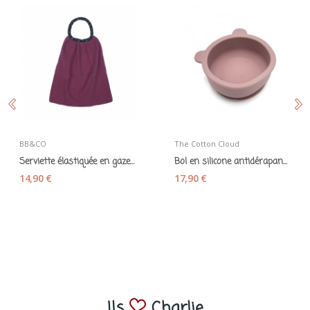
BB&CO
The Cotton Cloud
Serviette élastiquée en gaze de coton framboise...
Bol en silicone antidérapant « ourson » mauve
14,90 €
17,90 €
Ils
Charlie