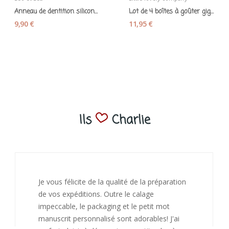
Anneau de dentition silicone "grand ours"...
Lot de 4 boîtes à goûter gigognes « Dinosaures »
9,90 €
11,95 €
Ils
Charlie
J’ai adoré ouvrir ce paquet votre message est
bienveillant et fait plaisir. Je ne manquerai pas
de recommandé chez vous. Bonne
continuation et merci à vous.