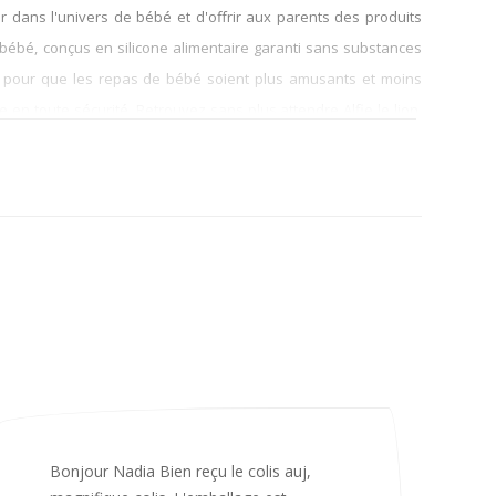
dans l'univers de bébé et d'offrir aux parents des produits
bébé, conçus en silicone alimentaire garanti sans substances
les pour que les repas de bébé soient plus amusants et moins
en toute sécurité. Retrouvez sans plus attendre Alfie le lion,
es et anneaux de dentition en silicone alimentaire animées de
Merci infiniment, c’est magnifique 😍