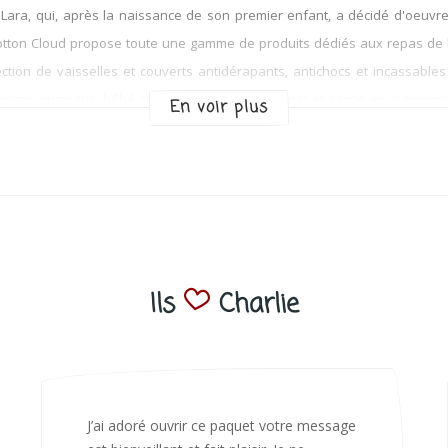
ra, qui, après la naissance de son premier enfant, a décidé d'oeuvrer 
Cotton Cloud propose toute une gamme de produits dédiés aux repas de 
lection de vaisselles et couverts antidérapants, antichocs et incassab
esigns originaux, bébé apprend à goûter, se servir et gagne en autonomie 
En voir plus
 bébé. Découvrez également l'un de nos coups de cœur, les attache-tétin
Ils
Charlie
Bonjour Nadia Bien reçu le colis auj,