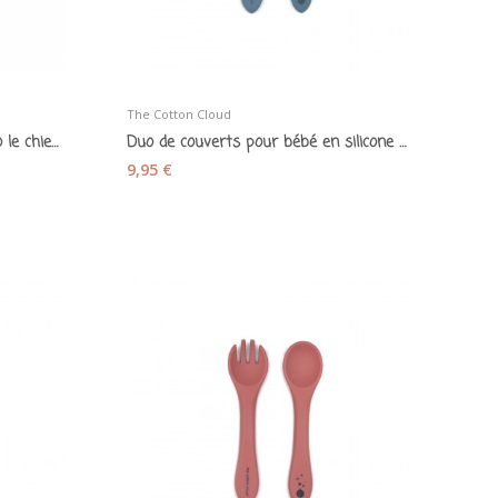
The Cotton Cloud
Jouet de dentition silicone "Milo le chien"...
Duo de couverts pour bébé en silicone smokey blue
9,95 €