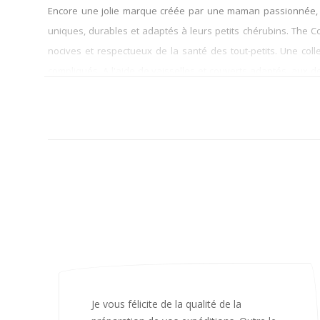
Encore une jolie marque créée par une maman passionnée, La
uniques, durables et adaptés à leurs petits chérubins. The 
nocives et respectueux de la santé des tout-petits. Une col
compliqués. A l'aide de vaisselles et couverts adaptés, aux d
Pippa le chat et Milo le chien pour accompagner les repas de
ces adorables petits personnages à croquer !
J’ai adoré ouvrir ce paquet votre message