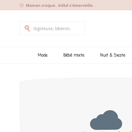
Maman craque.. bébé s'émerveille..
Mode
Bébé mixte
Nuit & Sieste