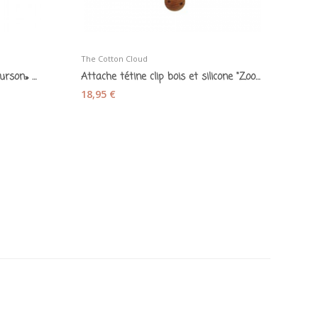
The Cotton Cloud
Bol en silicone antidérapant «Ourson» smokey blue
Attache tétine clip bois et silicone "Zoo les...
18,95 €