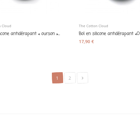
n Cloud
The Cotton Cloud
Bol en silicone antidérapant « ourson » bleu jade
17,90 €
1
2
