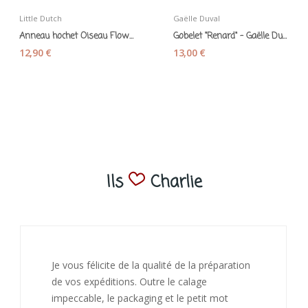
Little Dutch
Gaëlle Duval
Anneau hochet Oiseau Flowers & Butterflies -...
Gobelet "Renard" - Gaëlle Duval
12,90 €
13,00 €
Ils
Charlie
J’ai adoré ouvrir ce paquet votre message est
bienveillant et fait plaisir. Je ne manquerai pas
de recommandé chez vous. Bonne