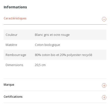
Informations
Caractéristiques
Couleur
Blanc gris et ocre rouge
Matière
Coton biologique
Rembourrage
80% coton bio et 20% polyester recyclé
Dimensions
20,5 cm
Marque
Certifications
Kikadu
Voir les produits
TISSU BIO