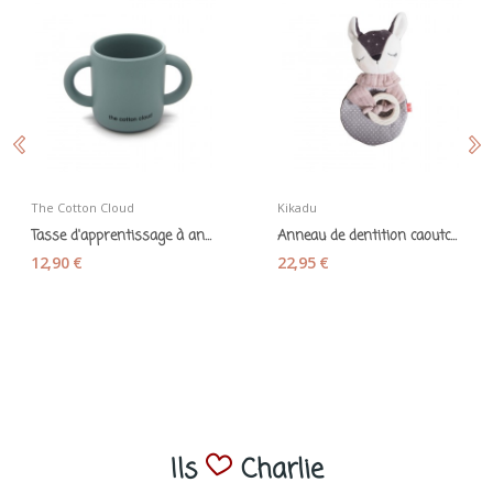
The Cotton Cloud
Kikadu
Tasse d'apprentissage à anses en silicone bleu...
Anneau de dentition caoutchouc et son petit...
12,90 €
22,95 €
Ils
Charlie