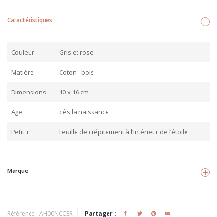
Caractéristiques
Couleur
Gris et rose
Matière
Coton - bois
Dimensions
10 x 16 cm
Age
dès la naissance
Petit +
Feuille de crépitement à l’intérieur de l’étoile
Marque
Nordic coast company
Voir les produits
Référence :
AH00NCCER
Partager :