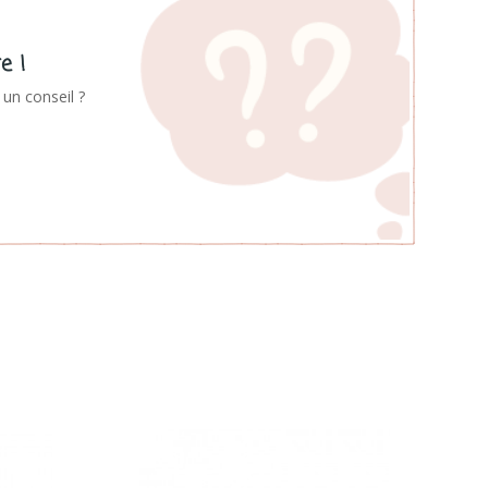
e !
un conseil ?