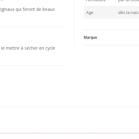
riginaux qui feront de beaux
Age
dès la nai
Marque
 le mettre à sécher en cycle
J
V