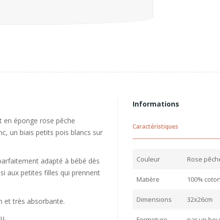
Informations
ut en éponge rose pêche
Caractéristiques
c, un biais petits pois blancs sur
Couleur
Rose pêche,
s parfaitement adapté à bébé dès
si aux petites filles qui prennent
Matière
100% coton
Dimensions
32x26cm
n et très absorbante.
u.
Fermeture
par un bou