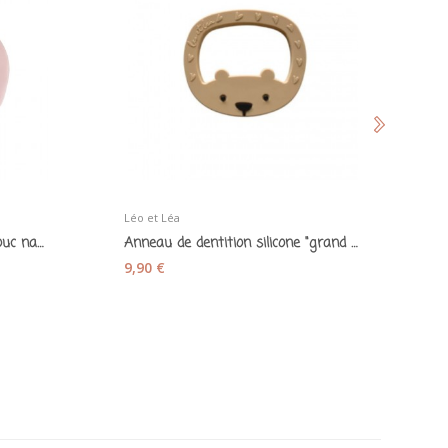
Léo et Léa
Th
Anneau de dentition caoutchouc naturel "Hippo"...
Anneau de dentition silicone "grand ours" ice...
9,90 €
9,