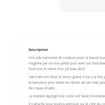
Description
Une jolie harmonie de couleurs pour ce bavoir to
magnifié par un tissu petits pois noirs sur fond blan
fond noir et relevé d'un joli biais doré.
Fait main très doux et assez grand, il est à la foi
la naissance pour éviter les tâches de lait mais aus
des repas à table.
La matière éponge tout coton est facile d'entretie
Il s'attache pour bouton-pression sur le côté du co