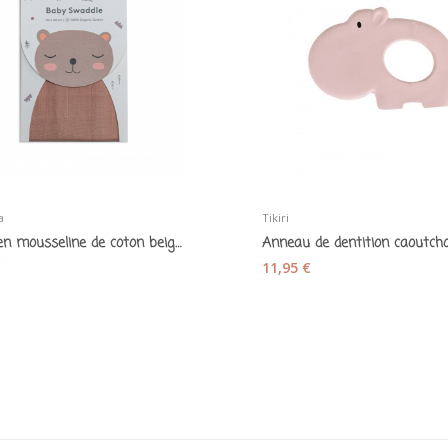
a
Tikiri
Lange en mousseline de coton beige marron -...
€
11,95 €