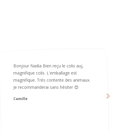
Merci infiniment, c’est magnifique 😍
d’avoir pris le temps de me répondre.
Nous sommes vraiment contents et
avons hâte de les utiliser 😄 bonne soirée
et continuez comme ça ne changez rien
😍
Karoline