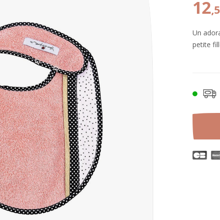
12
,
Un adora
petite f