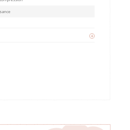
ssance
eux d'Enfants
oir les produits