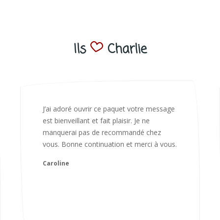
Ils
Charlie
Bonjour Nadia Bien reçu le colis auj,
magnifique colis. L'emballage est
magnifique. Très contente des animaux.
Je recommanderai sans hésiter 😍
Camille