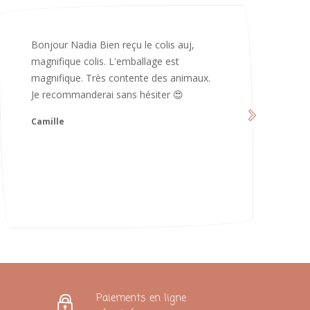
Merci infiniment, c’est magnifique 😍
d’avoir pris le temps de me répondre.
Nous sommes vraiment contents et
avons hâte de les utiliser 😄 bonne soirée
et continuez comme ça ne changez rien
😍
Karoline
Paiements en ligne