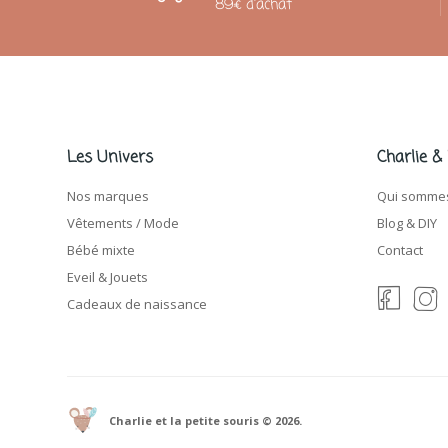
89€ d'achat
Les Univers
Charlie &
Nos marques
Qui sommes
Vêtements / Mode
Blog & DIY
Bébé mixte
Contact
Eveil & Jouets
Cadeaux de naissance
Charlie et la petite souris © 2026.