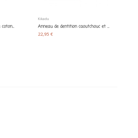
Kikadu
Th
Bavoir en bambou et gaze de coton mousse de...
Anneau de dentition caoutchouc et sa peluche...
22,95 €
31