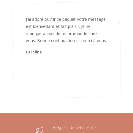
Bonjour Nadia Bien reçu le colis auj,
magnifique colis. L'emballage est
magnifique. Très contente des animaux.
Je recommanderai sans hésiter 😍
Camille
Respect de bébé et de