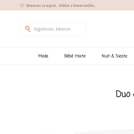
Maman craque.. bébé s'émerveille..
Mode
Bébé mixte
Nuit & Sieste
Duo 