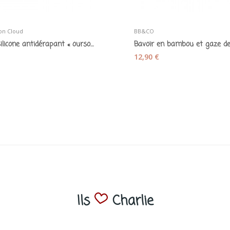
on Cloud
BB&CO
Bol en silicone antidérapant « ourson » mauve
12,90 €
Ils
Charlie