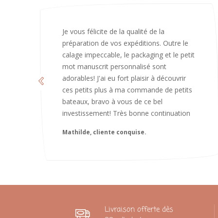
J’ai adoré ouvrir ce paquet votre message
est bienveillant et fait plaisir. Je ne
manquerai pas de recommandé chez
vous. Bonne continuation et merci à vous.
Caroline
Livraison offerte dès