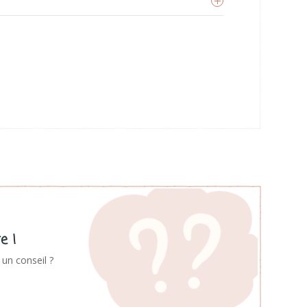
he Cotton Cloud
oir les produits
e !
un conseil ?