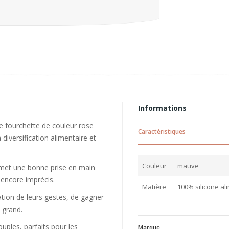
Informations
e fourchette de couleur rose
Caractéristiques
iversification alimentaire et
Couleur
mauve
rmet une bonne prise en main
 encore imprécis.
Matière
100% silicone ali
ion de leurs gestes, de gagner
 grand.
ouples, parfaits pour les
Marque