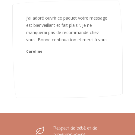
Bonjour Nadia Bien reçu le colis auj,
magnifique colis. L'emballage est
magnifique. Très contente des animaux.
Je recommanderai sans hésiter 😍
Camille
Respect de bébé et de