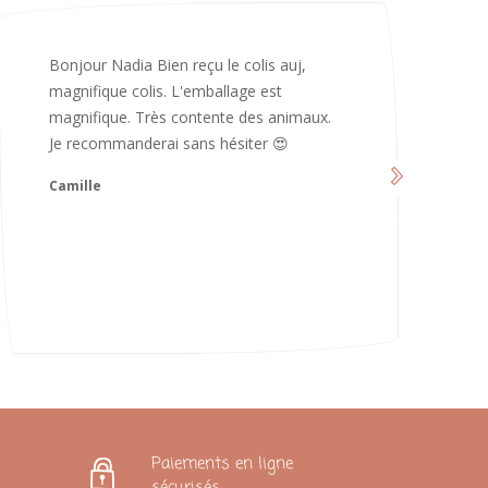
Merci infiniment, c’est magnifique 😍
d’avoir pris le temps de me répondre.
Nous sommes vraiment contents et
avons hâte de les utiliser 😄 bonne soirée
et continuez comme ça ne changez rien
😍
Karoline
Paiements en ligne