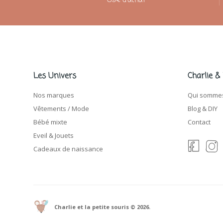
89€ d'achat
Les Univers
Charlie &
Nos marques
Qui sommes
Vêtements / Mode
Blog & DIY
Bébé mixte
Contact
Eveil & Jouets
Cadeaux de naissance
Charlie et la petite souris © 2026.