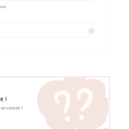
ance
BB&CO
oir les produits
e !
un conseil ?