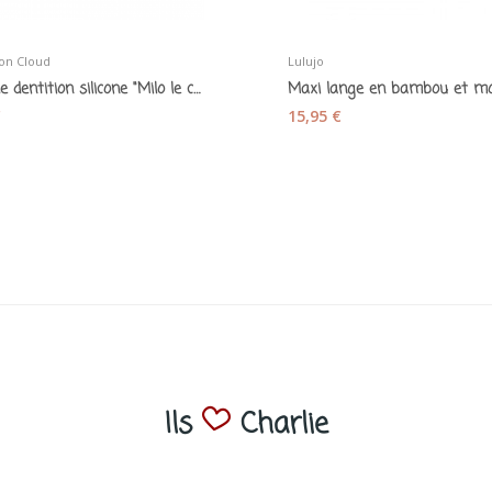
on Cloud
Lulujo
Jouet de dentition silicone "Milo le chien"...
€
15,95 €
Ils
Charlie