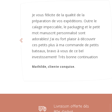
J’ai adoré ouvrir ce paquet votre message
est bienveillant et fait plaisir. Je ne
manquerai pas de recommandé chez
vous. Bonne continuation et merci à vous.
Caroline
Livraison offerte dès