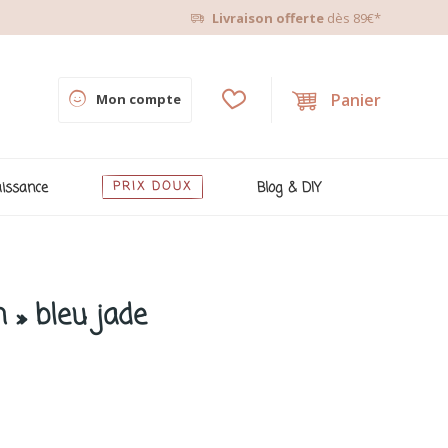
Livraison offerte
dès 89€*
Panier
Mon compte
issance
PRIX DOUX
Blog & DIY
n » bleu jade