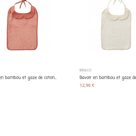
BB&CO
Bavoir en bambou et gaze de coton marsala - BB&CO
€
12,90 €