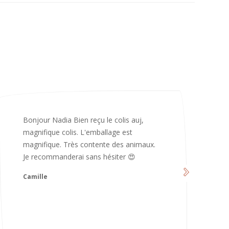
Merci infiniment, c’est magnifique 😍
d’avoir pris le temps de me répondre.
Nous sommes vraiment contents et
avons hâte de les utiliser 😄 bonne soirée
et continuez comme ça ne changez rien
😍
Karoline