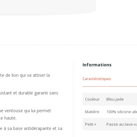
Informations
 de lion qui va attiser la
Caractéristiques
sistant et durable garanti sans
Couleur
Bleu jade
ne ventouse qui lui permet
Matière
100% silicone al
se haute.
Petit +
Passe au lave-v
ce à sa base antidérapante et sa