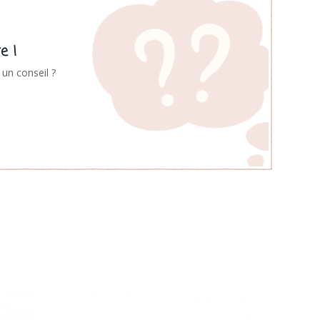
e !
un conseil ?