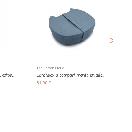
The Cotton Cloud
Lu
Bavoir en bambou et gaze de coton mousse de...
Lunchbox à compartiments en silicone «Pippa le...
31,90 €
1