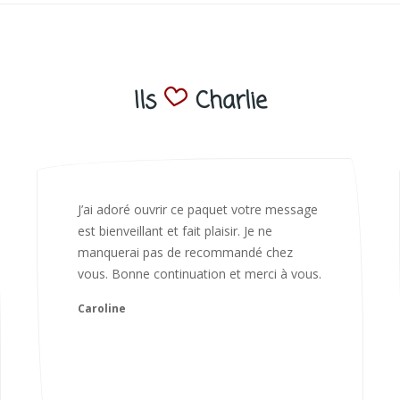
Ils
Charlie
Bonjour Nadia Bien reçu le colis auj,
magnifique colis. L'emballage est
magnifique. Très contente des animaux.
Je recommanderai sans hésiter 😍
Camille