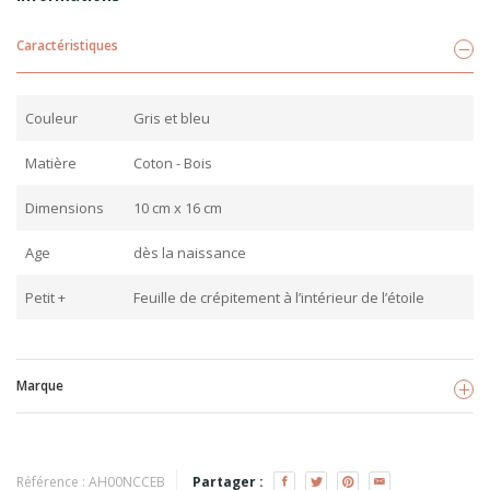
Caractéristiques
Couleur
Gris et bleu
Matière
Coton - Bois
Dimensions
10 cm x 16 cm
Age
dès la naissance
Petit +
Feuille de crépitement à l’intérieur de l’étoile
Marque
Nordic coast company
Voir les produits
Référence :
AH00NCCEB
Partager :