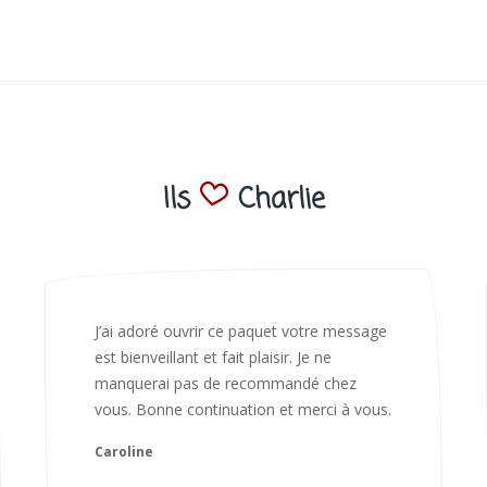
Ils
Charlie
Bonjour Nadia Bien reçu le colis auj,
magnifique colis. L'emballage est
magnifique. Très contente des animaux.
Je recommanderai sans hésiter 😍
Camille