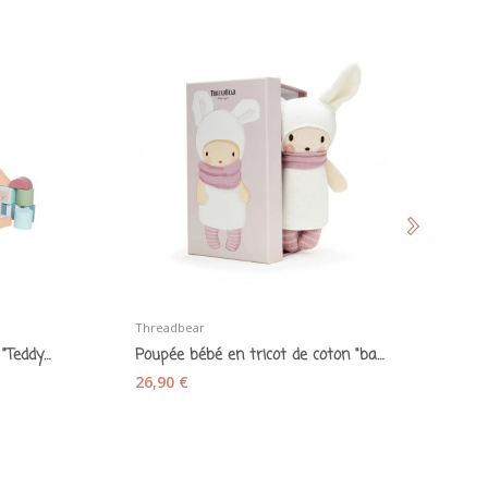
Threadbear
Pi
Blocs de construction en bois "Teddy l'ourson"
Poupée bébé en tricot de coton "baby Baba" -...
26,90 €
2