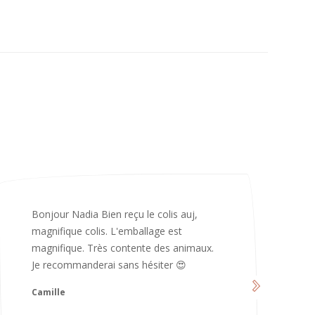
Merci infiniment, c’est magnifique 😍
d’avoir pris le temps de me répondre.
Nous sommes vraiment contents et
avons hâte de les utiliser 😄 bonne soirée
et continuez comme ça ne changez rien
😍