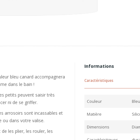
Informations
couleur bleu canard accompagnera
Caractéristiques
même dans le bain !
s petits peuvent saisir très
Couleur
Ble
er ni de se griffer.
s arrosoirs sont incassables et
Matière
Sili
 ou dans votre valise.
Dimensions
Diam
 les plier, les rouler, les
Caractéristiques
dura