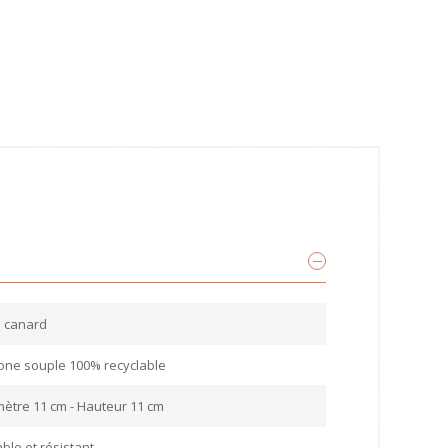
u canard
cone souple 100% recyclable
ètre 11 cm - Hauteur 11 cm
ble et résistant