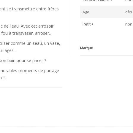
ont se transmettre entre frères
Age
dès
Petit +
non 
 de l'eau! Avec cet arrosoir
 fou à transvaser, arroser..
utiliser comme un seau, un vase,
Marque
llages...
son bain pour se rincer ?
mémorables moments de partage
V
 !!