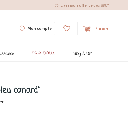
Livraison offerte
dès 89€*
Panier
Mon compte
issance
PRIX DOUX
Blog & DIY
bleu canard"
rd"