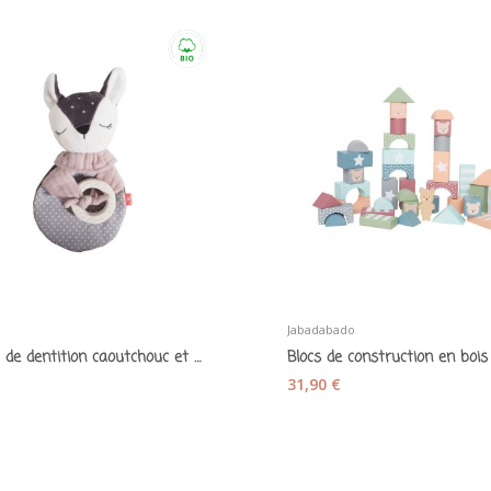
Jabadabado
Anneau de dentition caoutchouc et son petit...
€
31,90 €