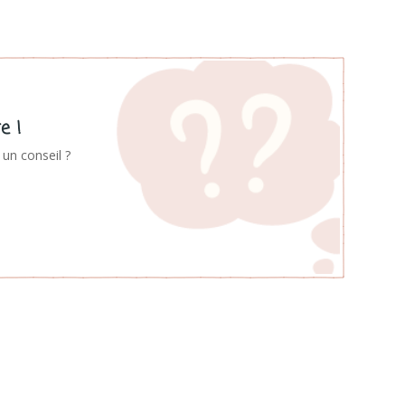
e !
un conseil ?