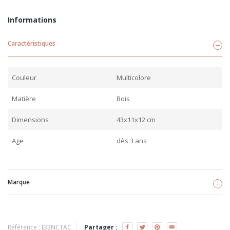
Informations
Caractéristiques
Couleur
Multicolore
Matière
Bois
Dimensions
43x11x12 cm
Age
dès 3 ans
Marque
New classic toys
Voir les produits
Référence :
JB3NCTAC
Partager :