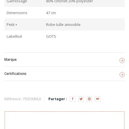
Garnissage
80% cotonet 20% polyester
Dimensions
47 cm
Petit +
Robe tulle amovible
Labellisé
GOTS
Marque
Certifications
Kikadu
Voir les produits
GOTS
TISSU BIO
Référence :
PDD00KILR
Partager :