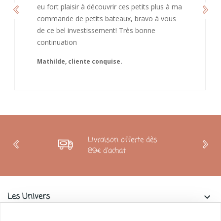
Caroline
Livraison offerte dès
89€ d'achat
Les Univers
keyboard_arrow_down