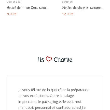
Léo et Léa
Scrunch
Hochet dentition Ours silicone beige - Léo et Léa
Moules de plage en silicone souple "Scrunch...
9,90 €
12,90 €
Ils
Charlie
J’ai adoré ouvrir ce paquet votre message est
bienveillant et fait plaisir. Je ne manquerai pas
de recommandé chez vous. Bonne
continuation et merci à vous.