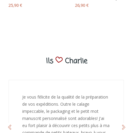
25,90 €
26,90 €
Ils
Charlie
on
J’ai adoré ouvrir ce paquet votre message est
bienveillant et fait plaisir. Je ne manquerai pas
de recommandé chez vous. Bonne
continuation et merci à vous.
 ma
Caroline
s