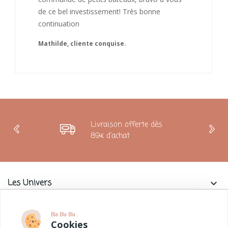
Livraison offerte dès
89€ d'achat
Les Univers
keyboard_arrow_down
Charlie & La Petite Souris
keyboard_arrow_down
Bla Bla Bla..
Cookies