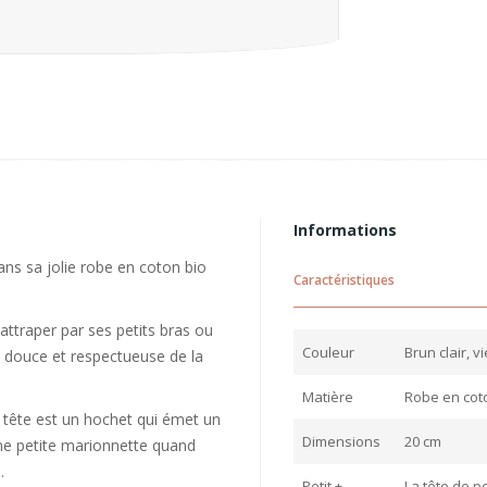
Informations
ns sa jolie robe en coton bio
Caractéristiques
ttraper par ses petits bras ou
Couleur
Brun clair, v
 douce et respectueuse de la
Matière
Robe en cot
a tête est un hochet qui émet un
Dimensions
20 cm
 une petite marionnette quand
.
Petit +
La tête de p