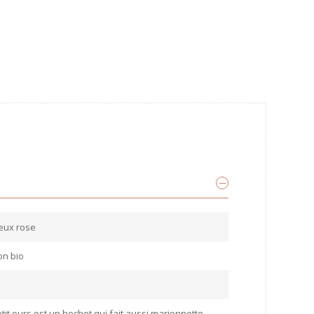
ieux rose
on bio
etit ours est un hochet qui fait aussi marionnette