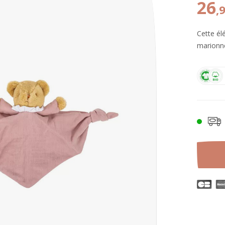
26
,
Cette él
marionne