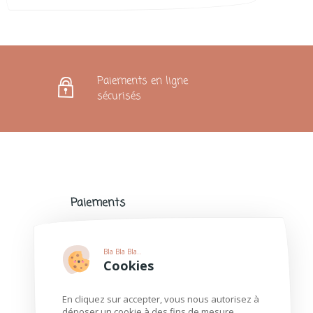
Paiements en ligne
sécurisés
Paiements
Paiements sécurisés avec de nombreux
modes de paiement populaires.
Bla Bla Bla..
Plus d'informations
Cookies
En cliquez sur accepter, vous nous autorisez à
déposer un cookie à des fins de mesure