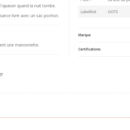
 l'apaiser quand la nuit tombe.
Labellisé
GOTS
sance livré avec un sac pochon.
Marque
ient une marionnette.
Certifications
T
V
GOTS
TISS
ge