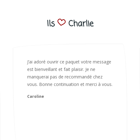
Ils
Charlie
Bonjour Nadia Bien reçu le colis auj,
magnifique colis. L'emballage est
magnifique. Très contente des animaux.
Je recommanderai sans hésiter 😍
Camille