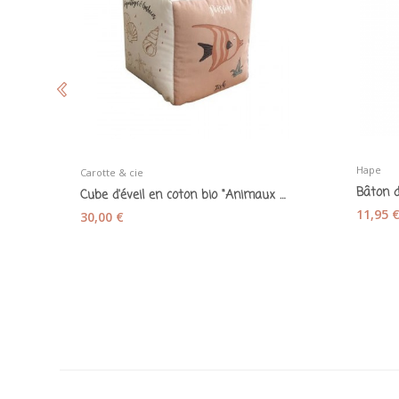
Hape
Carotte & cie
Bâton d
Cube d'éveil en coton bio "Animaux de la mer" -...
11,95 
30,00 €