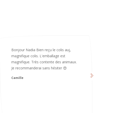
Merci infiniment, c’est magnifique 😍
d’avoir pris le temps de me répondre.
Nous sommes vraiment contents et
avons hâte de les utiliser 😄 bonne soirée
et continuez comme ça ne changez rien
😍
Karoline