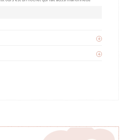
rousselier
oir les produits
U BIO