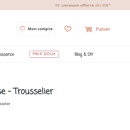
Livraison offerte
dès 89€*
Panier
Mon compte
issance
PRIX DOUX
Blog & DIY
e - Trousselier
selier