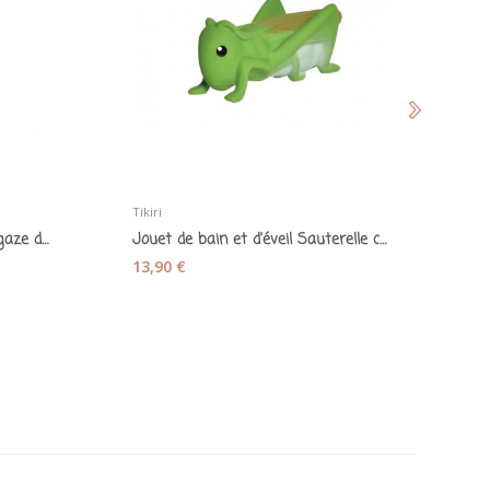
Tikiri
Ha
Doudou plat en coton doublé gaze de coton rose...
Jouet de bain et d'éveil Sauterelle caoutchouc...
13,90 €
21