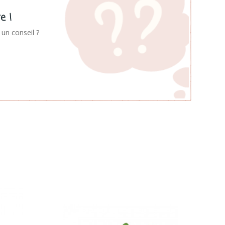
e !
un conseil ?