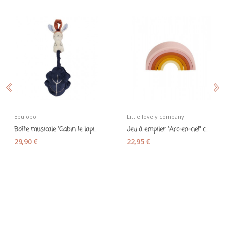
Ebulobo
Little lovely company
Boîte musicale "Gabin le lapin" - Ebulobo
Jeu à empiler "Arc-en-ciel" coucher de soleil
29,90 €
22,95 €