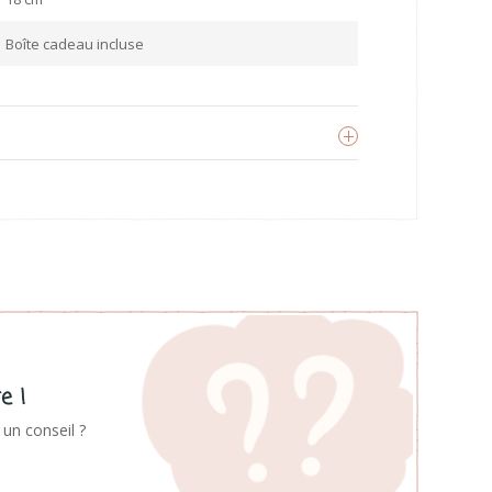
Boîte cadeau incluse
icca Loulou
oir les produits
e !
un conseil ?