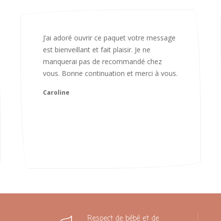
Bonjour Nadia Bien reçu le colis auj,
magnifique colis. L'emballage est
magnifique. Très contente des animaux.
Je recommanderai sans hésiter 😍
Camille
Respect de bébé et de