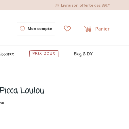
Livraison offerte
dès 89€*
Panier
Mon compte
issance
PRIX DOUX
Blog & DIY
 Picca Loulou
lou