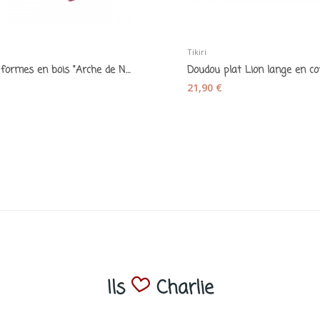
Tikiri
Boîte à formes en bois "Arche de Noé"
€
21,90 €
Ils
Charlie