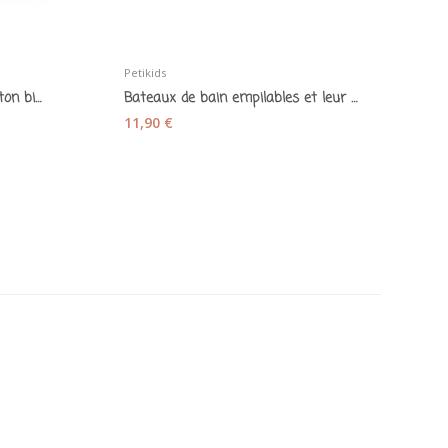
Petikids
Tik
Doudou plat Lion lange en coton bio terracotta...
Bateaux de bain empilables et leur capitaine en...
11,90 €
1