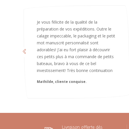
J’ai adoré ouvrir ce paquet votre message
est bienveillant et fait plaisir. Je ne
manquerai pas de recommandé chez
vous. Bonne continuation et merci à vous.
Caroline
Livraison offerte dès