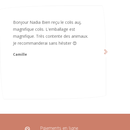
Merci infiniment, c’est magnifique 😍
d’avoir pris le temps de me répondre.
Nous sommes vraiment contents et
avons hâte de les utiliser 😄 bonne soirée
et continuez comme ça ne changez rien
😍
Karoline
Paiements en ligne