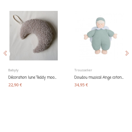
Babyly
Trousselier
Décoration lune Teddy moon maille bouclette...
Doudou musical Ange coton bio céladon -...
22,90 €
34,95 €