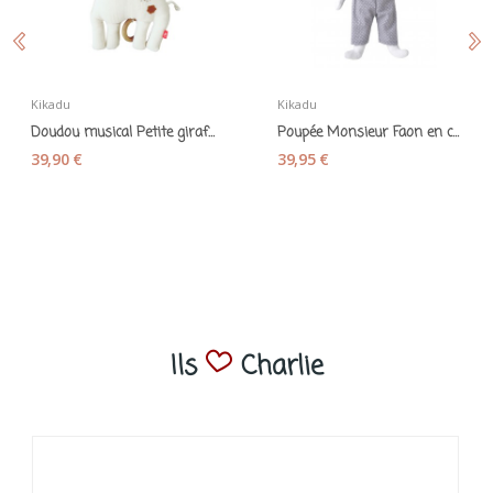
Kikadu
Kikadu
Doudou musical Petite girafe - Kikadu
Poupée Monsieur Faon en coton bio - Kikadu
39,90 €
39,95 €
Ils
Charlie