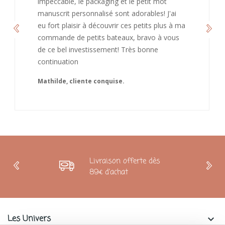
de recommandé chez vous. Bonne
continuation et merci à vous.
Caroline
Livraison offerte dès
89€ d'achat
Les Univers
keyboard_arrow_down