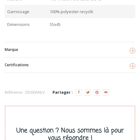
Garnissage
100% polyester recyclé
Dimensions
55x45
Marque
Certifications
Andarta
Voir les produits
GOTS
TISSU BIO
Référence :
DD00ANLV
Partager :
Une question ? Nous sommes là pour
vous répondre !