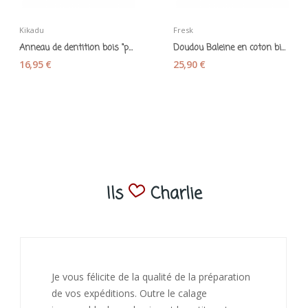
Kikadu
Fresk
Anneau de dentition bois "petit Lapin " liberty...
Doudou Baleine en coton bio bleu - Fresk
16,95 €
25,90 €
Ils
Charlie
J’ai adoré ouvrir ce paquet votre message est
bienveillant et fait plaisir. Je ne manquerai pas