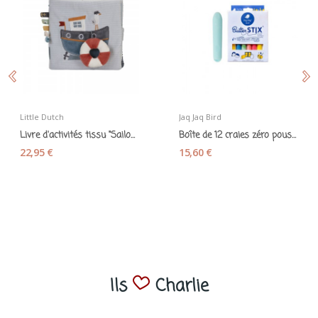
Little Dutch
Jaq Jaq Bird
Livre d'activités tissu "Sailors Bay" - Little...
Boîte de 12 craies zéro poussière et...
22,95 €
15,60 €
Ils
Charlie