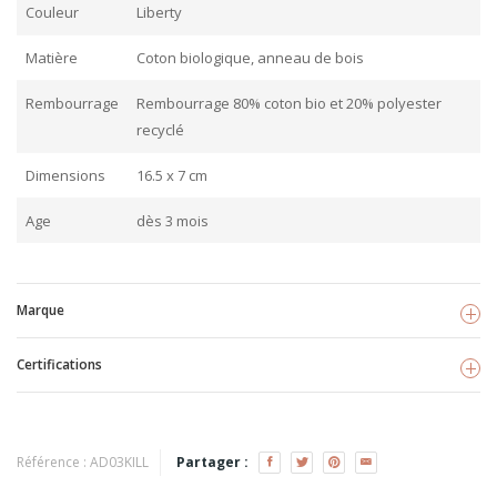
Couleur
Liberty
Matière
Coton biologique, anneau de bois
Rembourrage
Rembourrage 80% coton bio et 20% polyester
recyclé
Dimensions
16.5 x 7 cm
Age
dès 3 mois
Marque
Certifications
Kikadu
Voir les produits
TISSU BIO
Référence :
AD03KILL
Partager :