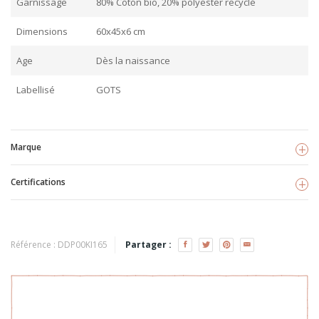
Garnissage
80% Coton bio, 20% polyester recyclé
Dimensions
60x45x6 cm
Age
Dès la naissance
Labellisé
GOTS
Marque
Certifications
Kikadu
Voir les produits
GOTS
TISSU BIO
Référence :
DDP00KI165
Partager :