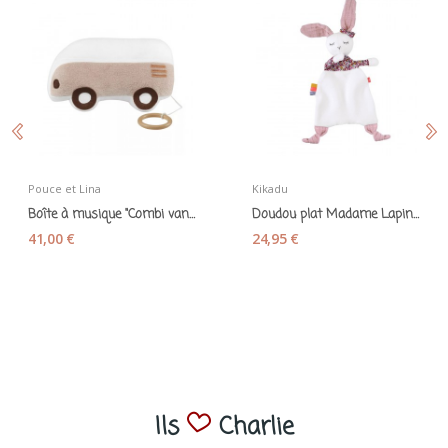
Pouce et Lina
Kikadu
Boîte à musique "Combi van" écru taupe
Doudou plat Madame Lapin en coton bio - Kikadu
41,00 €
24,95 €
Ils
Charlie