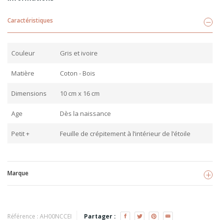
Caractéristiques
Couleur
Gris et ivoire
Matière
Coton - Bois
Dimensions
10 cm x 16 cm
Age
Dès la naissance
Petit +
Feuille de crépitement à l’intérieur de l’étoile
Marque
Nordic coast company
Voir les produits
Référence :
AH00NCCEI
Partager :