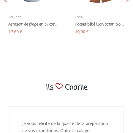
Scrunch
Fresk
Arrosoir de plage en silicone souple "Scrunch...
Hochet bébé Lion coton bio - Fresk
17,60 €
10,90 €
Ils
Charlie
J’ai adoré ouvrir ce paquet votre message est
bienveillant et fait plaisir. Je ne manquerai pas